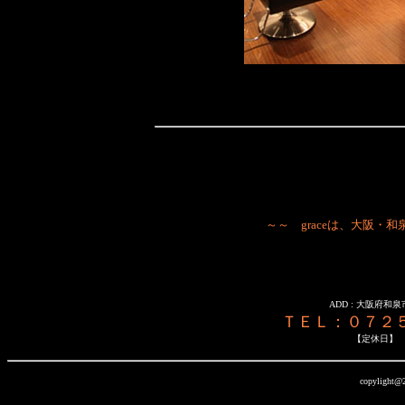
～～ graceは、大阪
ADD : 大阪府和泉
ＴＥＬ：０７２
【定休日】
copylight@20